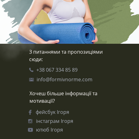
З питаннями та пропозиціями
сюди:
+38 067 334 85 89
info@formivnorme.com
Хочеш більше інформації та
мотивації?
фейсбук Ігоря
інстаграм Ігоря
ютюб Ігоря